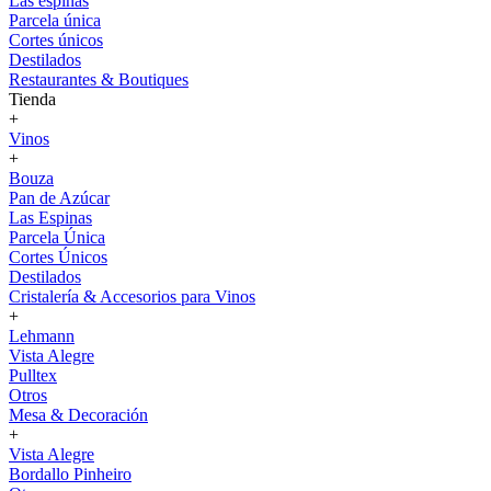
Las espinas
Parcela única
Cortes únicos
Destilados
Restaurantes & Boutiques
Tienda
+
Vinos
+
Bouza
Pan de Azúcar
Las Espinas
Parcela Única
Cortes Únicos
Destilados
Cristalería & Accesorios para Vinos
+
Lehmann
Vista Alegre
Pulltex
Otros
Mesa & Decoración
+
Vista Alegre
Bordallo Pinheiro