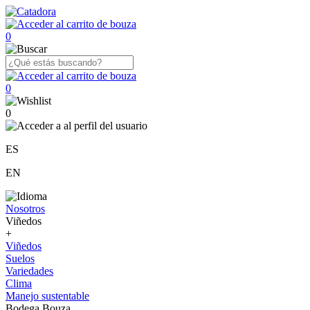
0
0
0
ES
EN
Nosotros
Viñedos
+
Viñedos
Suelos
Variedades
Clima
Manejo sustentable
Bodega Bouza