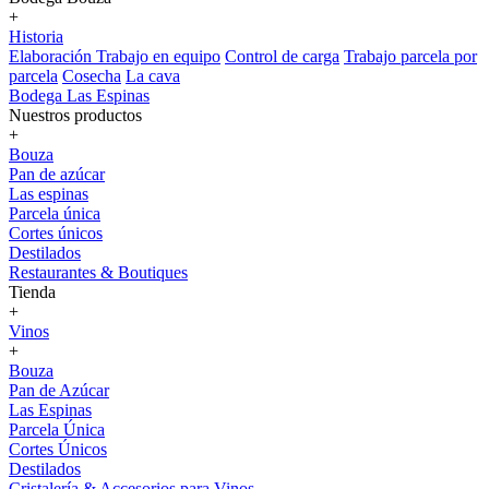
+
Historia
Elaboración
Trabajo en equipo
Control de carga
Trabajo parcela por
parcela
Cosecha
La cava
Bodega Las Espinas
Nuestros productos
+
Bouza
Pan de azúcar
Las espinas
Parcela única
Cortes únicos
Destilados
Restaurantes & Boutiques
Tienda
+
Vinos
+
Bouza
Pan de Azúcar
Las Espinas
Parcela Única
Cortes Únicos
Destilados
Cristalería & Accesorios para Vinos