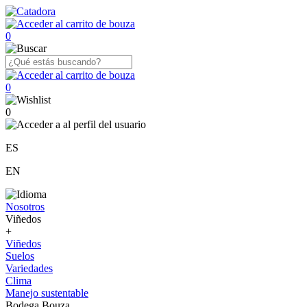
0
0
0
ES
EN
Nosotros
Viñedos
+
Viñedos
Suelos
Variedades
Clima
Manejo sustentable
Bodega Bouza