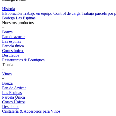
+
Historia
Elaboración
Trabajo en equipo
Control de carga
Trabajo parcela por p
Bodega Las Espinas
Nuestros productos
+
Bouza
Pan de azúcar
Las espinas
Parcela única
Cortes únicos
Destilados
Restaurantes & Boutiques
Tienda
+
Vinos
+
Bouza
Pan de Azúcar
Las Espinas
Parcela Única
Cortes Únicos
Destilados
Cristalería & Accesorios para Vinos
+