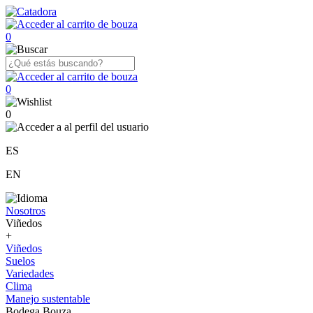
0
0
0
ES
EN
Nosotros
Viñedos
+
Viñedos
Suelos
Variedades
Clima
Manejo sustentable
Bodega Bouza