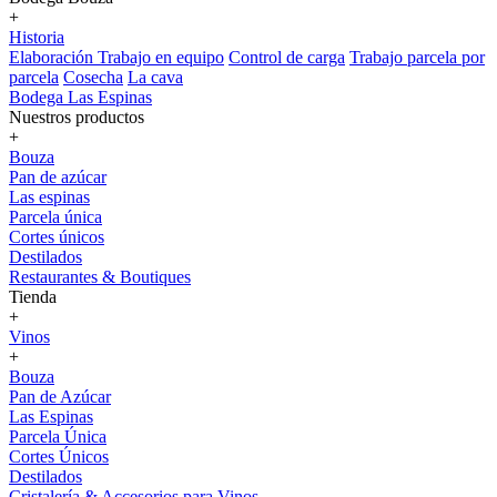
+
Historia
Elaboración
Trabajo en equipo
Control de carga
Trabajo parcela por
parcela
Cosecha
La cava
Bodega Las Espinas
Nuestros productos
+
Bouza
Pan de azúcar
Las espinas
Parcela única
Cortes únicos
Destilados
Restaurantes & Boutiques
Tienda
+
Vinos
+
Bouza
Pan de Azúcar
Las Espinas
Parcela Única
Cortes Únicos
Destilados
Cristalería & Accesorios para Vinos