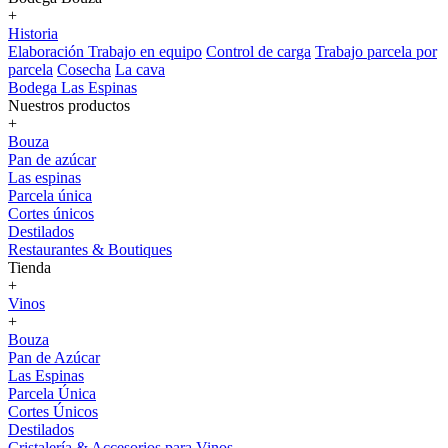
+
Historia
Elaboración
Trabajo en equipo
Control de carga
Trabajo parcela por
parcela
Cosecha
La cava
Bodega Las Espinas
Nuestros productos
+
Bouza
Pan de azúcar
Las espinas
Parcela única
Cortes únicos
Destilados
Restaurantes & Boutiques
Tienda
+
Vinos
+
Bouza
Pan de Azúcar
Las Espinas
Parcela Única
Cortes Únicos
Destilados
Cristalería & Accesorios para Vinos