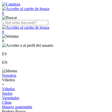
0
0
0
ES
EN
Nosotros
Viñedos
+
Viñedos
Suelos
Variedades
Clima
Manejo sustentable
Bodega Bouza