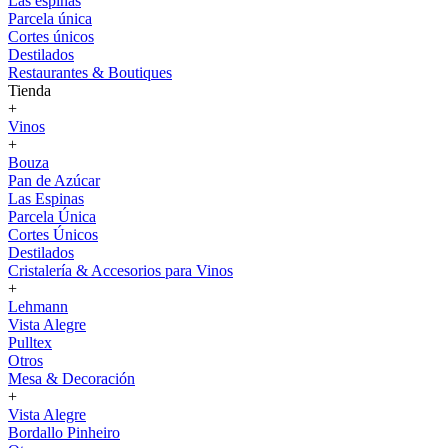
Las espinas
Parcela única
Cortes únicos
Destilados
Restaurantes & Boutiques
Tienda
+
Vinos
+
Bouza
Pan de Azúcar
Las Espinas
Parcela Única
Cortes Únicos
Destilados
Cristalería & Accesorios para Vinos
+
Lehmann
Vista Alegre
Pulltex
Otros
Mesa & Decoración
+
Vista Alegre
Bordallo Pinheiro